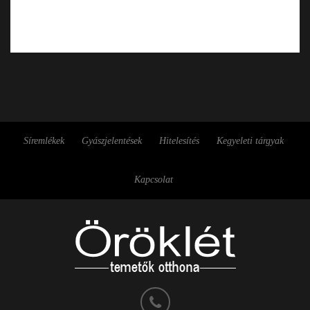
Síremlékek
Gyászjelentések
Hitelesítés
Kegyeleti tárgyak
Kapcsolat