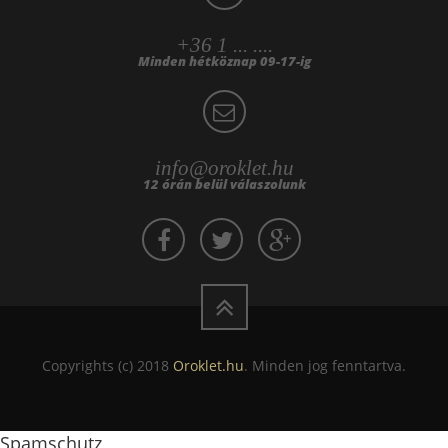
+36 1 ... ....
Minden hétköznap 09-17-ig
info@oroklet.hu
12 órán belül válaszolunk
Copyrights (c) 2018
Oroklet.hu
. Minden jog fenntartva.
Spamschutz