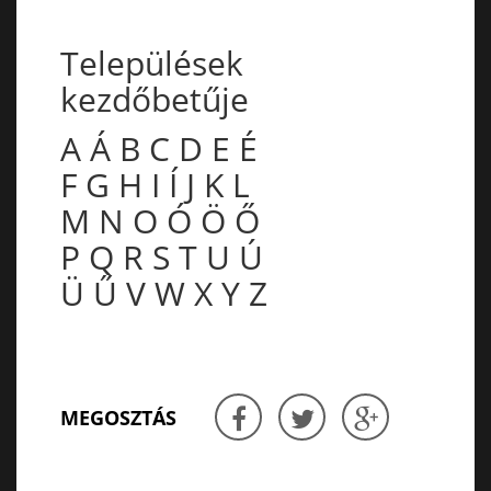
Települések
kezdőbetűje
A
Á
B
C
D
E
É
F
G
H
I
Í
J
K
L
M
N
O
Ó
Ö
Ő
P
Q
R
S
T
U
Ú
Ü
Ű
V
W
X
Y
Z
MEGOSZTÁS