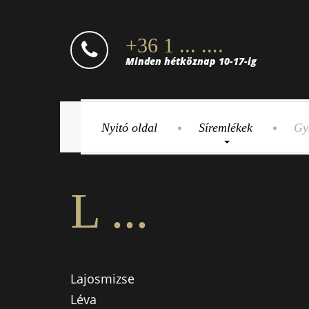
+36 1 ... ....
Minden hétköznap 10-17-ig
Nyitó oldal
Síremlékek
Gy
L ...
Lajosmizse
Léva