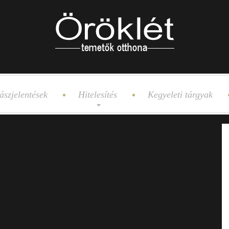
ászjelentések
Hitelesítés
Kegyeleti tárgyak