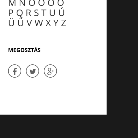
M
N
O
Ó
Ö
Ő
P
Q
R
S
T
U
Ú
Ü
Ű
V
W
X
Y
Z
MEGOSZTÁS