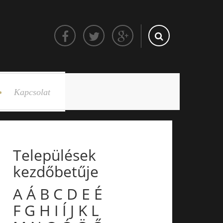
Kapcsolat
Települések
kezdőbetűje
A
Á
B
C
D
E
É
F
G
H
I
Í
J
K
L