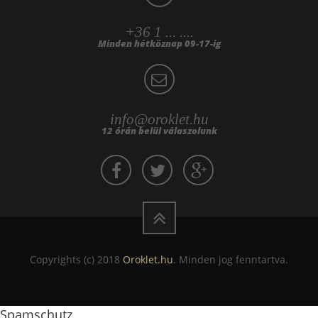
+36 1 ... ....
Minden hétköznap 09-17-ig
info@oroklet.hu
12 órán belül válaszolunk
Copyrights (c) 2018
Oroklet.hu
. Minden jog fenntartva.
Spamschutz