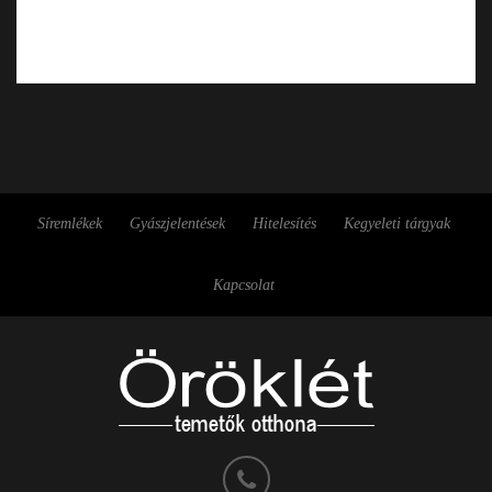
Síremlékek
Gyászjelentések
Hitelesítés
Kegyeleti tárgyak
Kapcsolat