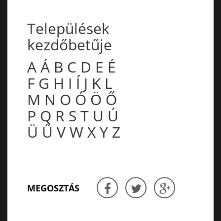
Települések
kezdőbetűje
A
Á
B
C
D
E
É
F
G
H
I
Í
J
K
L
M
N
O
Ó
Ö
Ő
P
Q
R
S
T
U
Ú
Ü
Ű
V
W
X
Y
Z
MEGOSZTÁS