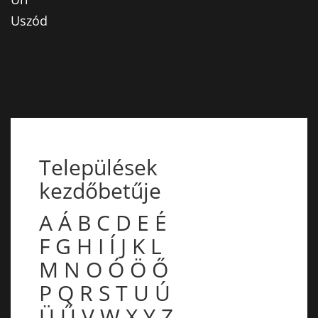
Uszód
Települések
kezdőbetűje
A
Á
B
C
D
E
É
F
G
H
I
Í
J
K
L
M
N
O
Ó
Ö
Ő
P
Q
R
S
T
U
Ú
Ü
Ű
V
W
X
Y
Z