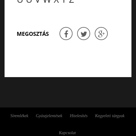
MEGOSZTÁS
Síremlékek
Gyászjelentések
Hitelesítés
Kegyeleti tárgyak
Kapcsolat