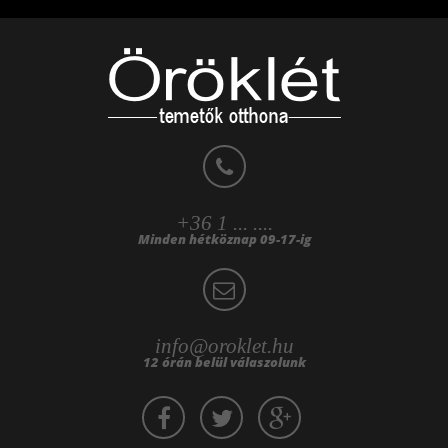
+36 1 ... ....
Minden hétköznap 09-17-ig
info@oroklet.hu
12 órán belül válaszolunk