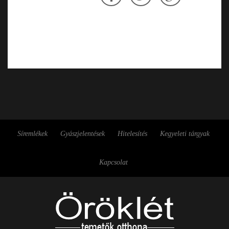
Síremlékek
Gyászjelentések
Hitelesítés
Kegyeleti tárgyak
Kapcsolat