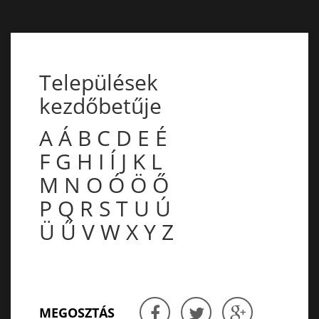
Települések
kezdőbetűje
A
Á
B
C
D
E
É
F
G
H
I
Í
J
K
L
M
N
O
Ó
Ö
Ő
P
Q
R
S
T
U
Ú
Ü
Ű
V
W
X
Y
Z
MEGOSZTÁS