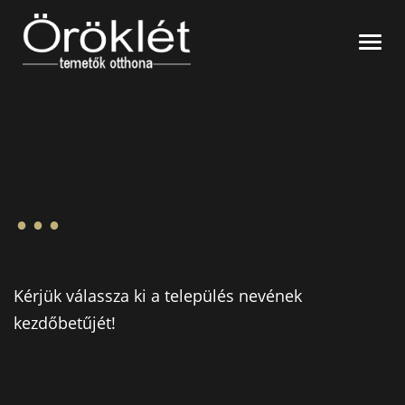
Nyitó oldal
Navi
Síremlékek
Temetők szerint
Gyászjelentések
Név szerint
Hitelesítés
Kegyeleti tárgyak
...
Virág
Kapcsolat
Kavics
Gyertya/Mécses
Kérjük válassza ki a település nevének
kezdőbetűjét!