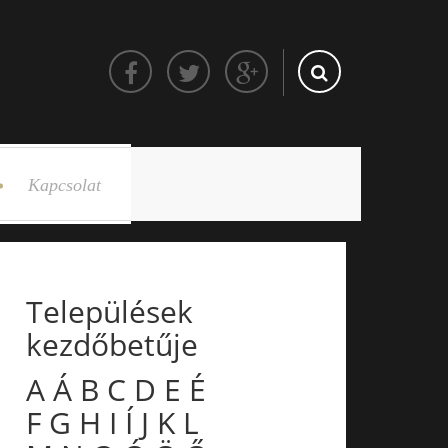
Kapcsolat
Települések
kezdőbetűje
A
Á
B
C
D
E
É
F
G
H
I
Í
J
K
L