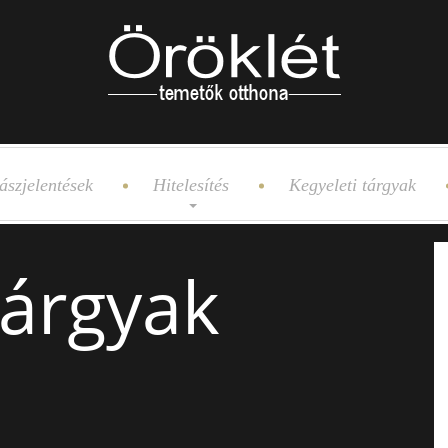
ászjelentések
Hitelesítés
Kegyeleti tárgyak
tárgyak