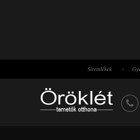
Síremlékek
Gyá