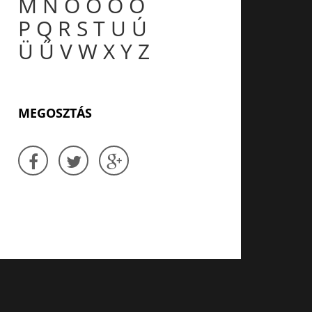
M
N
O
Ó
Ö
Ő
P
Q
R
S
T
U
Ú
Ü
Ű
V
W
X
Y
Z
MEGOSZTÁS