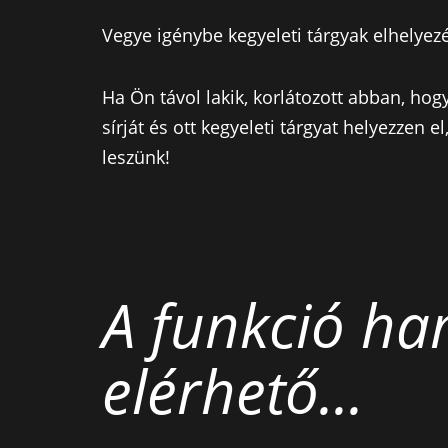
Vegye igénybe kegyeleti tárgyak elhelyezé
Ha Ön távol lakik, korlátozott abban, h
sírját és ott kegyeleti tárgyat helyezzen e
leszünk!
A funkció h
elérhető...