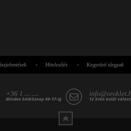
szjelentések
Hitelesítés
Kegyeleti tárgyak
+36 1 ... ....
info@oroklet.
Minden hétköznap 09-17-ig
12 órán belül válas