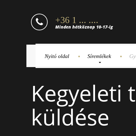
+36 1 ... ....
Minden hétköznap 10-17-ig
Nyitó oldal
Síremlékek
Gy
Kegyeleti 
küldése