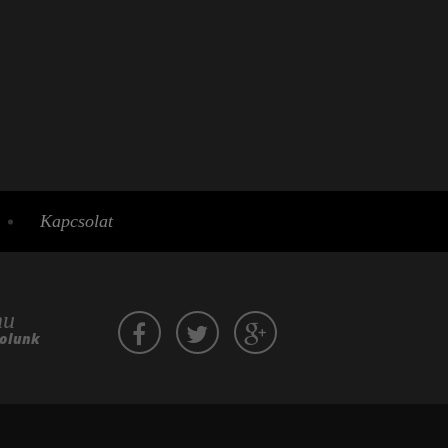
Kapcsolat
hu
zolunk