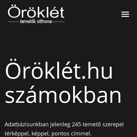
Nyitó oldal
Navi
Síremlékek
Temetők szerint
Gyászjelentések
Név szerint
Hitelesítés
Kegyeleti tárgyak
Öröklét.hu
Virág
Kapcsolat
Kavics
számokban
Gyertya/Mécses
Adatbázisunkban jelenleg 245 temető szerepel
térképpel, képpel, pontos címmel.