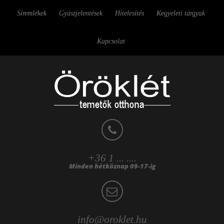
Síremlékek
Gyászjelentések
Hitelesítés
Kegyeleti tárgyak
Kapcsolat
+36 1 ... ....
Minden hétköznap 09-17-ig
info@oroklet.hu