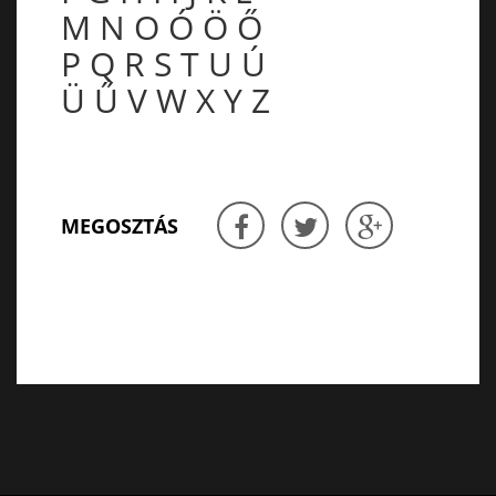
M
N
O
Ó
Ö
Ő
P
Q
R
S
T
U
Ú
Ü
Ű
V
W
X
Y
Z
MEGOSZTÁS