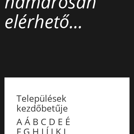
hamarosan
elérhető...
Települések
kezdőbetűje
A
Á
B
C
D
E
É
F
G
H
I
Í
J
K
L