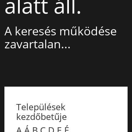
alatt áll.
A keresés működése
zavartalan...
Települések
kezdőbetűje
A
Á
B
C
D
E
É