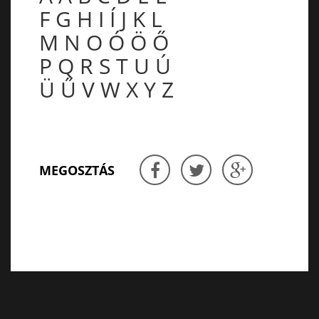
F
G
H
I
Í
J
K
L
M
N
O
Ó
Ö
Ő
P
Q
R
S
T
U
Ú
Ü
Ű
V
W
X
Y
Z
MEGOSZTÁS