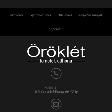
Síremlékek
Gyászjelentések
Hitelesítés
Kegyeleti tárgyak
Kapcsolat
+36 1 ... ....
Minden hétköznap 09-17-ig