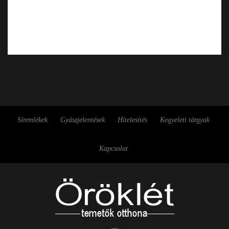
Síremlékek
Gyászjelentések
Hitelesítés
Kegyeleti tárgyak
Kapcsolat