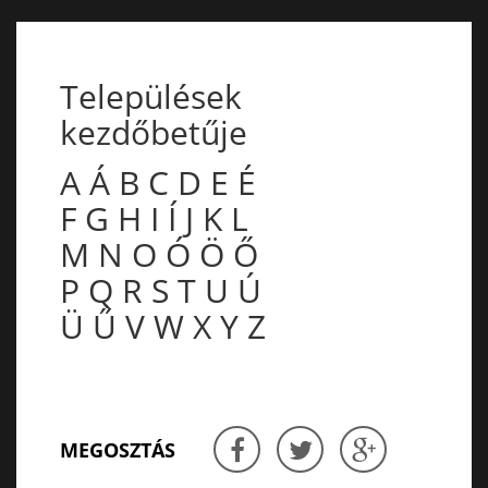
Települések
kezdőbetűje
A
Á
B
C
D
E
É
F
G
H
I
Í
J
K
L
M
N
O
Ó
Ö
Ő
P
Q
R
S
T
U
Ú
Ü
Ű
V
W
X
Y
Z
MEGOSZTÁS