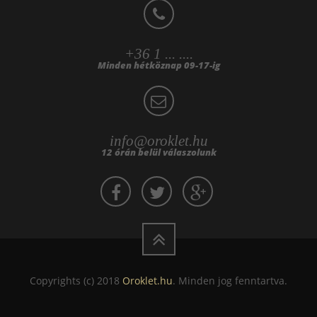
+36 1 ... ....
Minden hétköznap 09-17-ig
info@oroklet.hu
12 órán belül válaszolunk
Copyrights (c) 2018
Oroklet.hu
. Minden jog fenntartva.