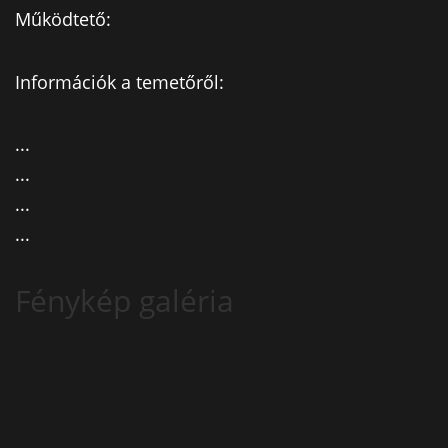
Működtető:
Információk a temetőről:
...
...
...
...
Fénykép galéria