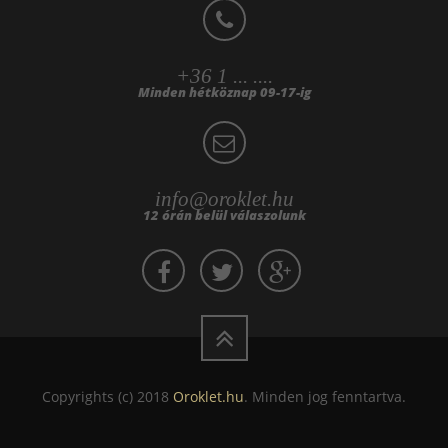
+36 1 ... ....
Minden hétköznap 09-17-ig
info@oroklet.hu
12 órán belül válaszolunk
Copyrights (c) 2018
Oroklet.hu
. Minden jog fenntartva.