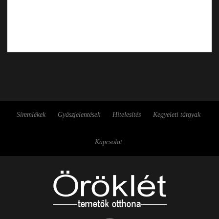
Síremlékek
Gyászjelentések
Hitelesítés
Kegyeleti tárgyak
Kapcsolat