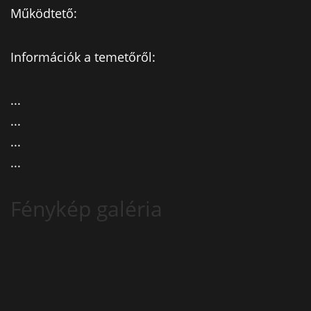
Működtető:
Információk a temetőről:
...
...
...
...
Fénykép galéria