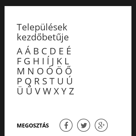
Települések
kezdőbetűje
A
Á
B
C
D
E
É
F
G
H
I
Í
J
K
L
M
N
O
Ó
Ö
Ő
P
Q
R
S
T
U
Ú
Ü
Ű
V
W
X
Y
Z
MEGOSZTÁS