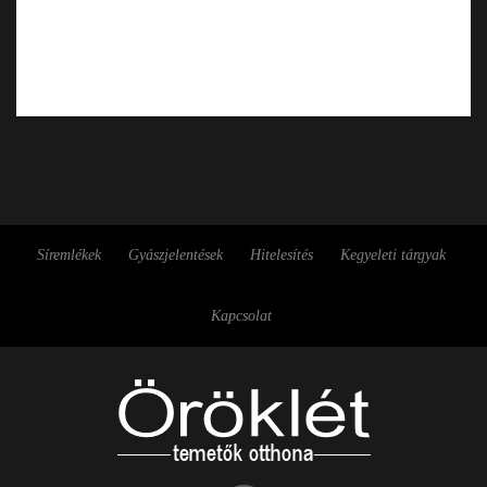
Síremlékek
Gyászjelentések
Hitelesítés
Kegyeleti tárgyak
Kapcsolat