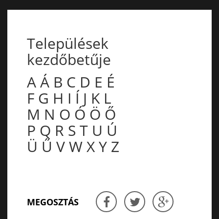
Települések
kezdőbetűje
A
Á
B
C
D
E
É
F
G
H
I
Í
J
K
L
M
N
O
Ó
Ö
Ő
P
Q
R
S
T
U
Ú
Ü
Ű
V
W
X
Y
Z
MEGOSZTÁS