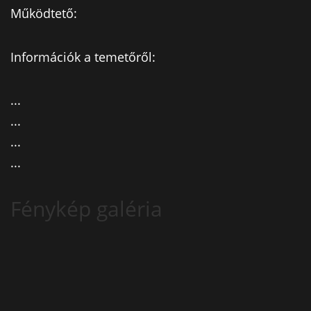
Működtető:
Információk a temetőről:
...
...
...
...
Fénykép galéria