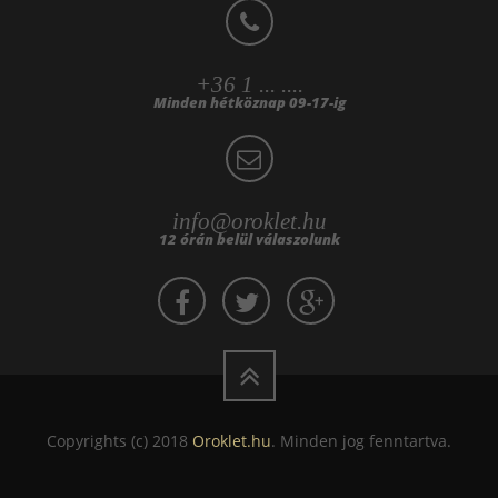
+36 1 ... ....
Minden hétköznap 09-17-ig
info@oroklet.hu
12 órán belül válaszolunk
Copyrights (c) 2018
Oroklet.hu
. Minden jog fenntartva.