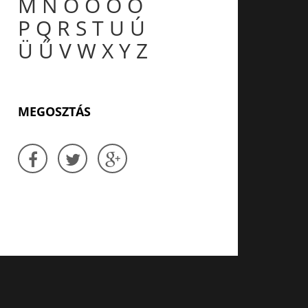
M
N
O
Ó
Ö
Ő
P
Q
R
S
T
U
Ú
Ü
Ű
V
W
X
Y
Z
MEGOSZTÁS