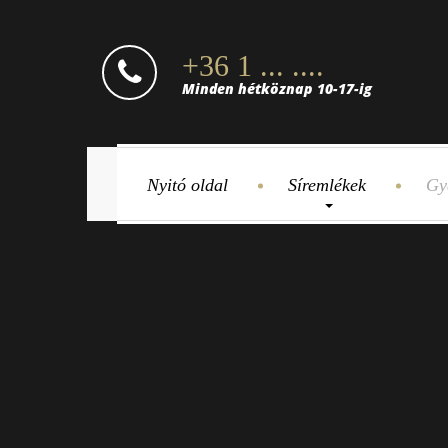
+36 1 ... ....
Minden hétköznap 10-17-ig
Nyitó oldal
Síremlékek
Gy