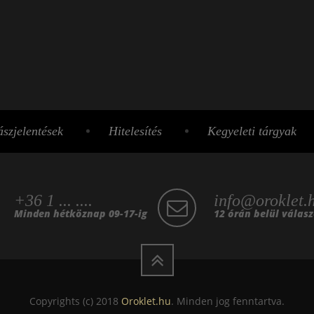
szjelentések
Hitelesítés
Kegyeleti tárgyak
+36 1 ... ....
info@oroklet.
Minden hétköznap 09-17-ig
12 órán belül válas
Copyrights (c) 2018
Oroklet.hu
. Minden jog fenntartva.