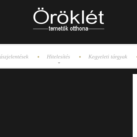
ászjelentések
Hitelesítés
Kegyeleti tárgyak