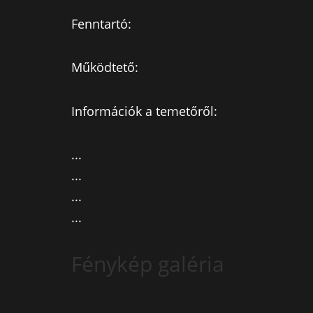
Fenntartó:
Működtető:
Információk a temetőről:
...
...
...
...
Fénykép galéria