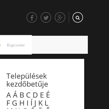
Kapcsolat
Települések
kezdőbetűje
A
Á
B
C
D
E
É
F
G
H
I
Í
J
K
L