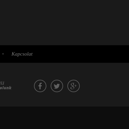
Kapcsolat
hu
zolunk