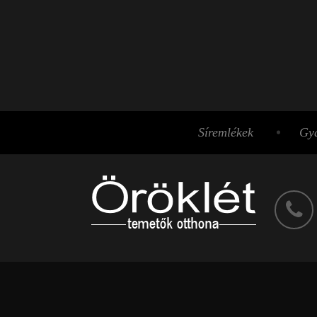
Síremlékek
Gyá