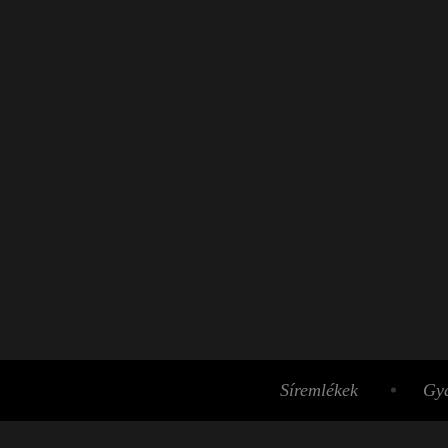
Síremlékek
Gyá