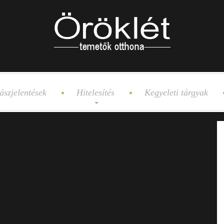
ászjelentések
Hitelesítés
Kegyeleti tárgyak