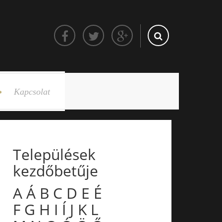
Kapcsolat
Települések
kezdőbetűje
A
Á
B
C
D
E
É
F
G
H
I
Í
J
K
L