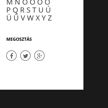
M
N
O
Ó
Ö
Ő
P
Q
R
S
T
U
Ú
Ü
Ű
V
W
X
Y
Z
MEGOSZTÁS