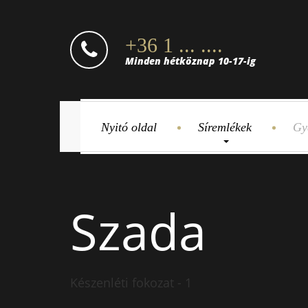
+36 1 ... ....
Minden hétköznap 10-17-ig
Nyitó oldal
Síremlékek
Gy
Szada
Készenléti fokozat - 1