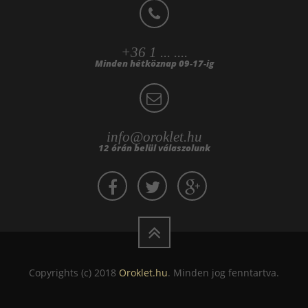
+36 1 ... ....
Minden hétköznap 09-17-ig
info@oroklet.hu
12 órán belül válaszolunk
Copyrights (c) 2018
Oroklet.hu
. Minden jog fenntartva.