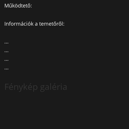
Működtető:
Információk a temetőről:
...
...
...
...
Fénykép galéria