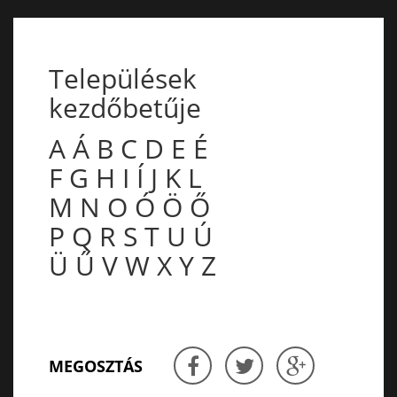
Települések
kezdőbetűje
A
Á
B
C
D
E
É
F
G
H
I
Í
J
K
L
M
N
O
Ó
Ö
Ő
P
Q
R
S
T
U
Ú
Ü
Ű
V
W
X
Y
Z
MEGOSZTÁS