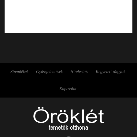
Síremlékek
Gyászjelentések
Hitelesítés
Kegyeleti tárgyak
Kapcsolat