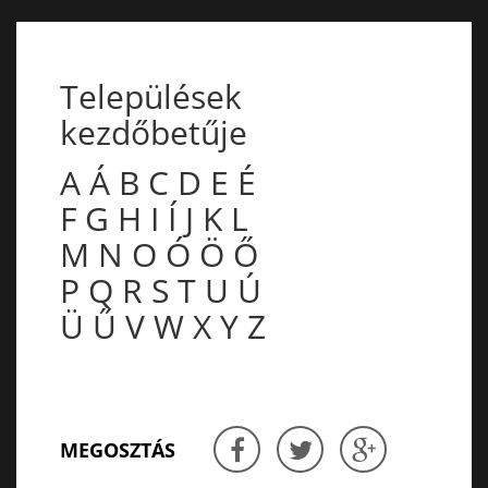
Települések
kezdőbetűje
A
Á
B
C
D
E
É
F
G
H
I
Í
J
K
L
M
N
O
Ó
Ö
Ő
P
Q
R
S
T
U
Ú
Ü
Ű
V
W
X
Y
Z
MEGOSZTÁS