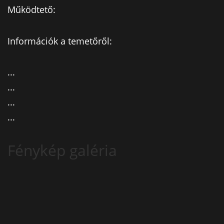
Működtető:
Információk a temetőről:
...
...
...
...
Fénykép galéria