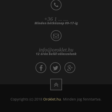
+36 1 ... ....
Minden hétköznap 09-17-ig
info@oroklet.hu
12 órán belül válaszolunk
Copyrights (c) 2018
Oroklet.hu
. Minden jog fenntartva.