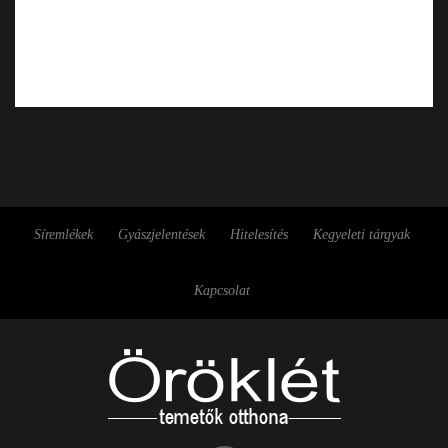
Síremlékek
Gyászjelentések
Hitelesítés
Kegyeleti tárgyak
Kapcsolat