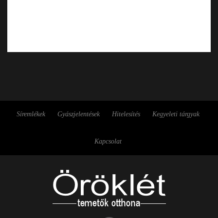
Síremlékek
Gyászjelentések
Hitelesítés
Kegyeleti tárgyak
Kapcsolat