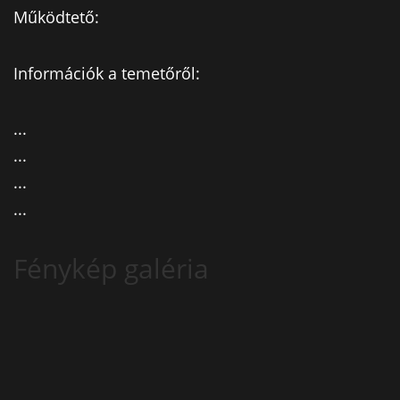
Működtető:
Információk a temetőről:
...
...
...
...
Fénykép galéria