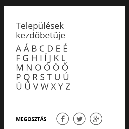
Települések
kezdőbetűje
A
Á
B
C
D
E
É
F
G
H
I
Í
J
K
L
M
N
O
Ó
Ö
Ő
P
Q
R
S
T
U
Ú
Ü
Ű
V
W
X
Y
Z
MEGOSZTÁS