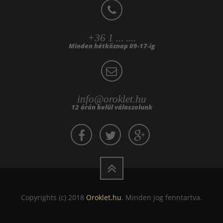
+36 1 ... ....
Minden hétköznap 09-17-ig
info@oroklet.hu
12 órán belül válaszolunk
Copyrights (c) 2018
Oroklet.hu
. Minden jog fenntartva.