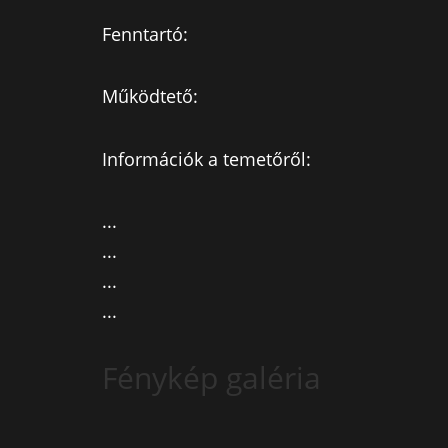
Fenntartó:
Működtető:
Információk a temetőről:
...
...
...
...
Fénykép galéria