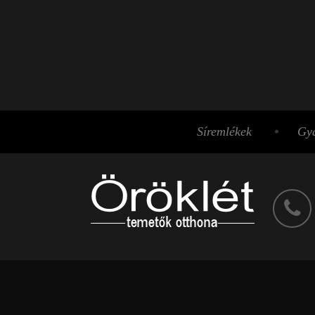
Síremlékek
Gyá