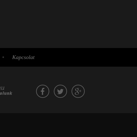
Kapcsolat
hu
zolunk