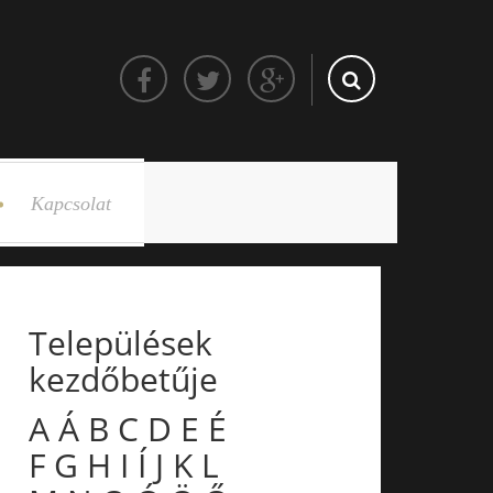
Kapcsolat
Települések
kezdőbetűje
A
Á
B
C
D
E
É
F
G
H
I
Í
J
K
L