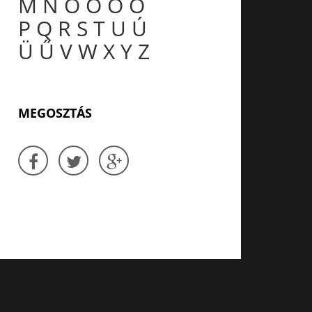
M
N
O
Ó
Ö
Ő
P
Q
R
S
T
U
Ú
Ü
Ű
V
W
X
Y
Z
MEGOSZTÁS