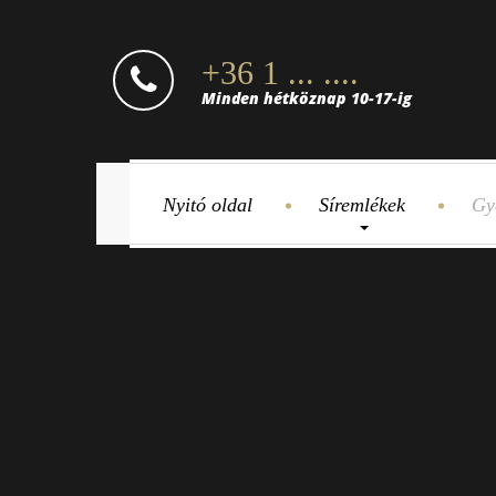
+36 1 ... ....
Minden hétköznap 10-17-ig
Nyitó oldal
Síremlékek
Gy