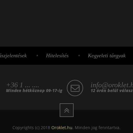
szjelentések
Hitelesítés
Kegyeleti tárgyak
+36 1 ... ....
info@oroklet.
Minden hétköznap 09-17-ig
12 órán belül válas
Copyrights (c) 2018
Oroklet.hu
. Minden jog fenntartva.