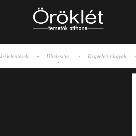
ászjelentések
Hitelesítés
Kegyeleti tárgyak