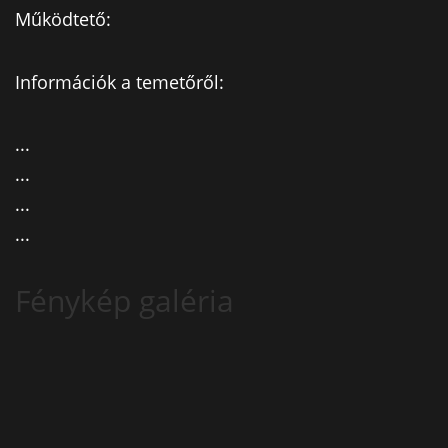
Működtető:
Információk a temetőről:
...
...
...
...
Fénykép galéria