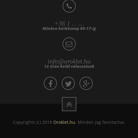
+36 1 ... ....
Minden hétköznap 09-17-ig
info@oroklet.hu
12 órán belül válaszolunk
Copyrights (c) 2018
Oroklet.hu
. Minden jog fenntartva.