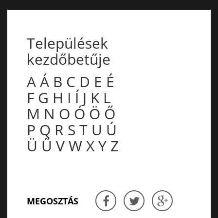
Települések
kezdőbetűje
A
Á
B
C
D
E
É
F
G
H
I
Í
J
K
L
M
N
O
Ó
Ö
Ő
P
Q
R
S
T
U
Ú
Ü
Ű
V
W
X
Y
Z
MEGOSZTÁS