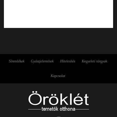
Síremlékek
Gyászjelentések
Hitelesítés
Kegyeleti tárgyak
Kapcsolat