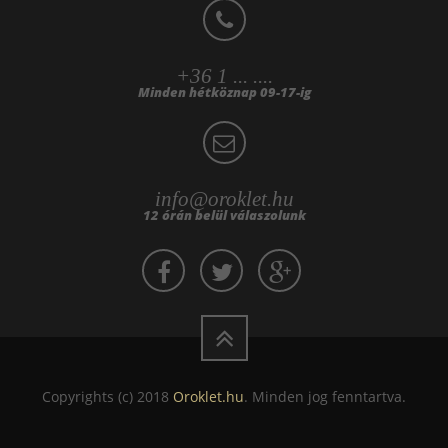
+36 1 ... ....
Minden hétköznap 09-17-ig
info@oroklet.hu
12 órán belül válaszolunk
Copyrights (c) 2018
Oroklet.hu
. Minden jog fenntartva.