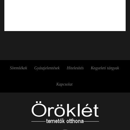
Síremlékek
Gyászjelentések
Hitelesítés
Kegyeleti tárgyak
Kapcsolat