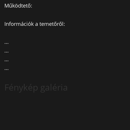
Működtető:
Információk a temetőről:
...
...
...
...
Fénykép galéria