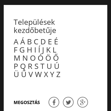
Települések
kezdőbetűje
A
Á
B
C
D
E
É
F
G
H
I
Í
J
K
L
M
N
O
Ó
Ö
Ő
P
Q
R
S
T
U
Ú
Ü
Ű
V
W
X
Y
Z
MEGOSZTÁS