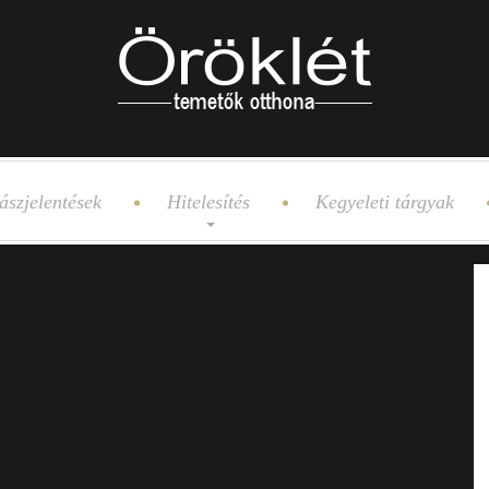
ászjelentések
Hitelesítés
Kegyeleti tárgyak