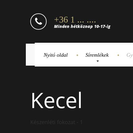
+36 1 ... ....
Minden hétköznap 10-17-ig
Nyitó oldal
Síremlékek
Gy
Kecel
Készenléti fokozat - 1