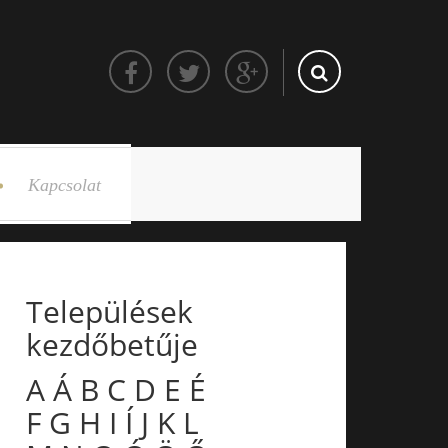
Kapcsolat
Települések
kezdőbetűje
A
Á
B
C
D
E
É
F
G
H
I
Í
J
K
L