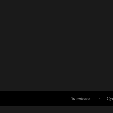
Síremlékek
Gyá