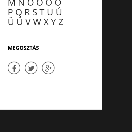
M
N
O
Ó
Ö
Ő
P
Q
R
S
T
U
Ú
Ü
Ű
V
W
X
Y
Z
MEGOSZTÁS