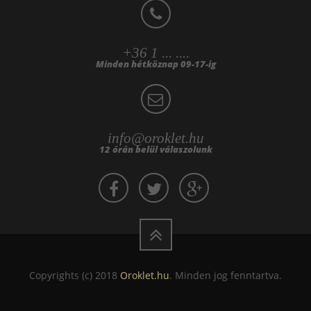
+36 1 ... ....
Minden hétköznap 09-17-ig
info@oroklet.hu
12 órán belül válaszolunk
Copyrights (c) 2018
Oroklet.hu
. Minden jog fenntartva.