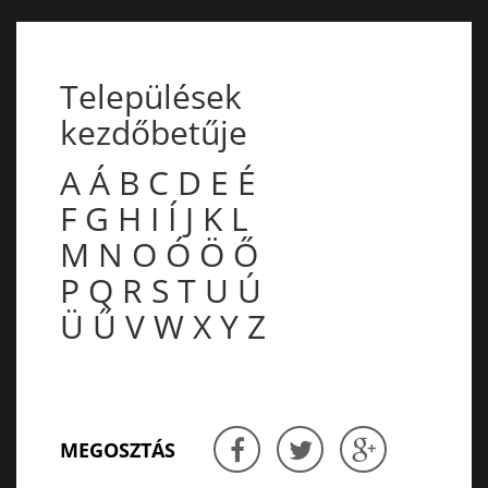
Települések
kezdőbetűje
A
Á
B
C
D
E
É
F
G
H
I
Í
J
K
L
M
N
O
Ó
Ö
Ő
P
Q
R
S
T
U
Ú
Ü
Ű
V
W
X
Y
Z
MEGOSZTÁS