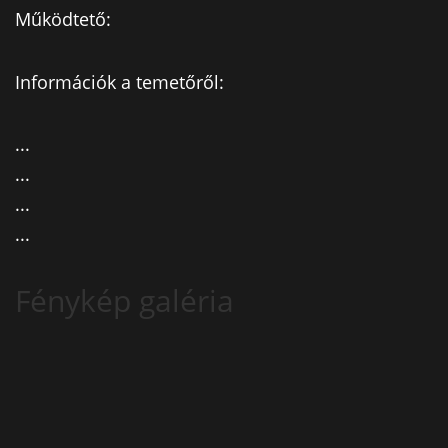
Működtető:
Információk a temetőről:
...
...
...
...
Fénykép galéria