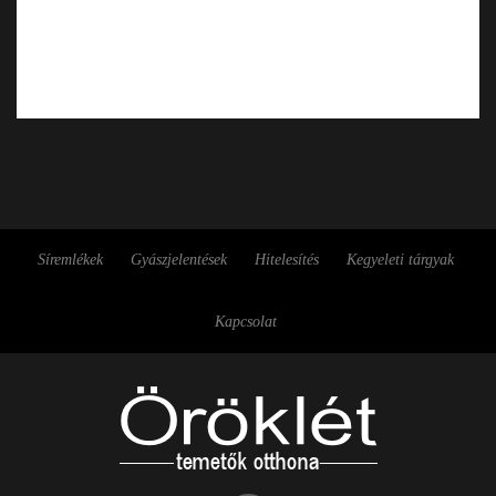
Síremlékek
Gyászjelentések
Hitelesítés
Kegyeleti tárgyak
Kapcsolat