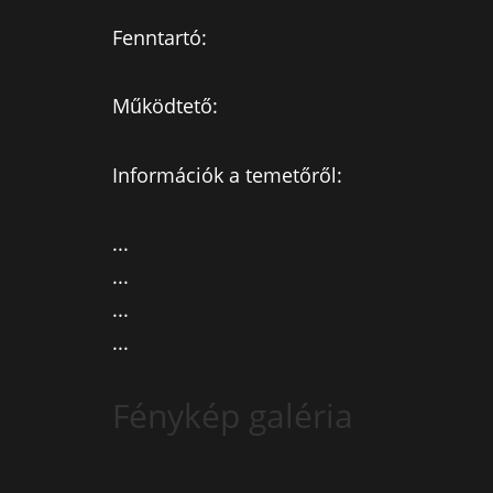
Fenntartó:
Működtető:
Információk a temetőről:
...
...
...
...
Fénykép galéria