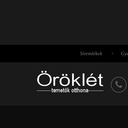
Síremlékek
Gyá