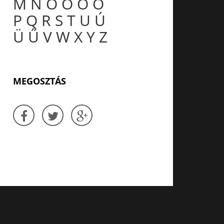
M
N
O
Ó
Ö
Ő
P
Q
R
S
T
U
Ú
Ü
Ű
V
W
X
Y
Z
MEGOSZTÁS