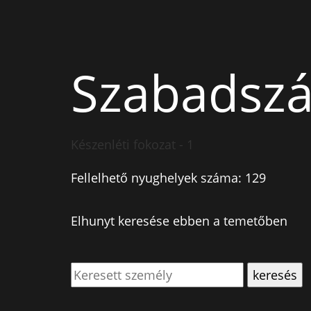
Szabadszá
Készenléti fokozat - 1
Fellelhető nyughelyek száma: 129
Elhunyt keresése ebben a temetőben