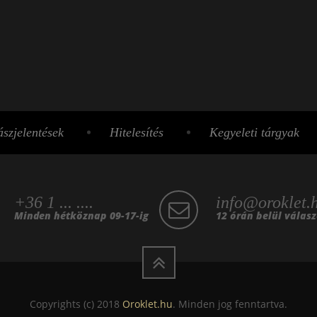
szjelentések
Hitelesítés
Kegyeleti tárgyak
+36 1 ... ....
info@oroklet.
Minden hétköznap 09-17-ig
12 órán belül válas
Copyrights (c) 2018
Oroklet.hu
. Minden jog fenntartva.