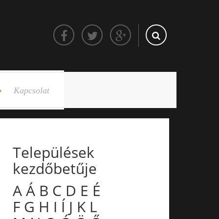
Kapcsolat
Települések
kezdőbetűje
A
Á
B
C
D
E
É
F
G
H
I
Í
J
K
L