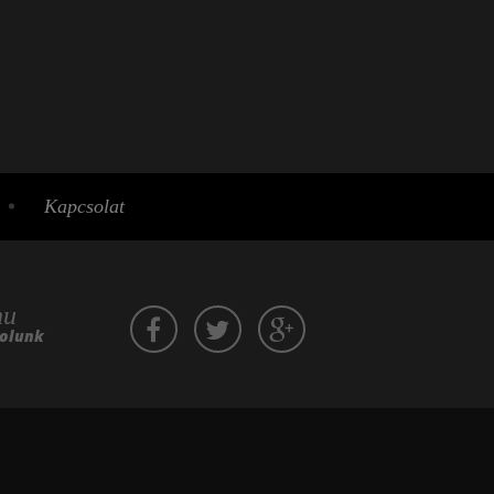
Kapcsolat
hu
zolunk