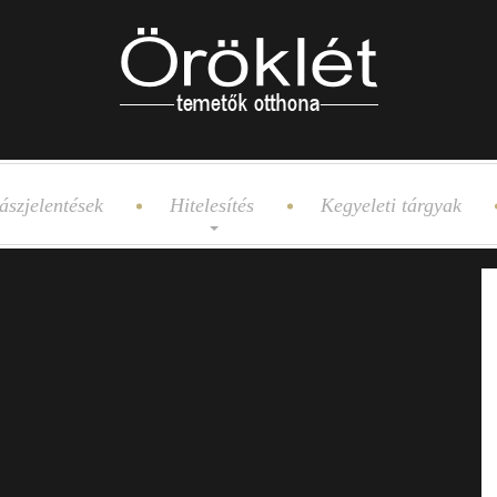
ászjelentések
Hitelesítés
Kegyeleti tárgyak