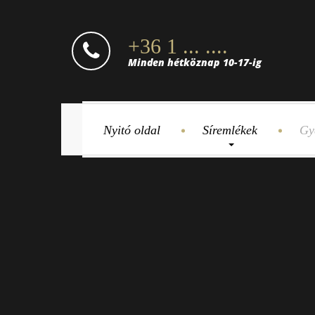
+36 1 ... ....
Minden hétköznap 10-17-ig
Nyitó oldal
Síremlékek
Gy