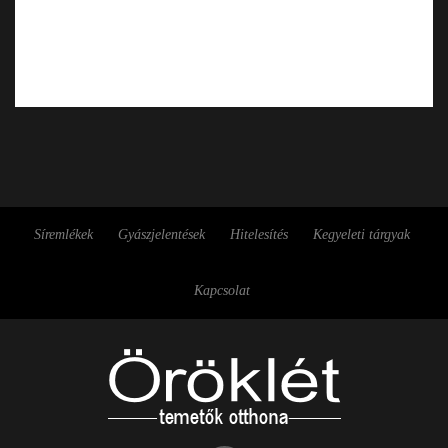
Síremlékek
Gyászjelentések
Hitelesítés
Kegyeleti tárgyak
Kapcsolat