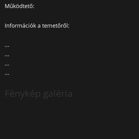
Működtető:
Információk a temetőről:
...
...
...
...
Fénykép galéria