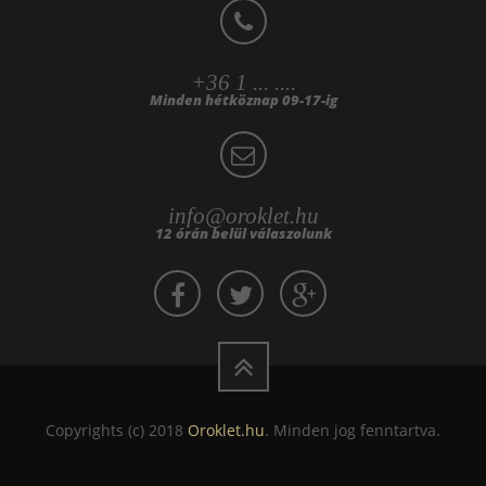
+36 1 ... ....
Minden hétköznap 09-17-ig
info@oroklet.hu
12 órán belül válaszolunk
Copyrights (c) 2018
Oroklet.hu
. Minden jog fenntartva.