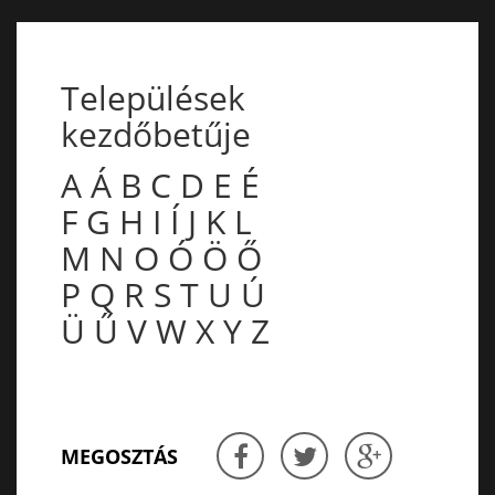
Települések
kezdőbetűje
A
Á
B
C
D
E
É
F
G
H
I
Í
J
K
L
M
N
O
Ó
Ö
Ő
P
Q
R
S
T
U
Ú
Ü
Ű
V
W
X
Y
Z
MEGOSZTÁS