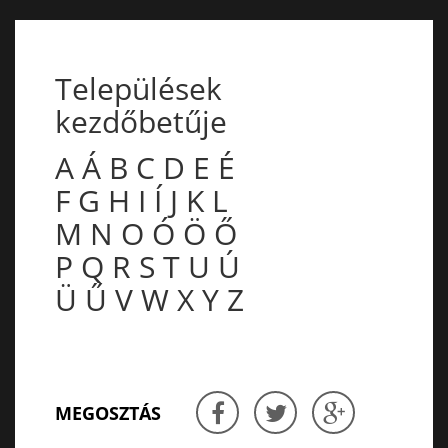
Települések
kezdőbetűje
A
Á
B
C
D
E
É
F
G
H
I
Í
J
K
L
M
N
O
Ó
Ö
Ő
P
Q
R
S
T
U
Ú
Ü
Ű
V
W
X
Y
Z
MEGOSZTÁS