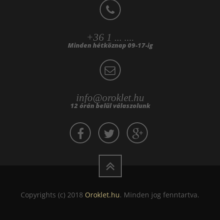
+36 1 ... ....
Minden hétköznap 09-17-ig
info@oroklet.hu
12 órán belül válaszolunk
Copyrights (c) 2018
Oroklet.hu
. Minden jog fenntartva.