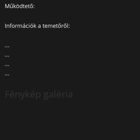
Működtető:
Információk a temetőről:
...
...
...
...
Fénykép galéria