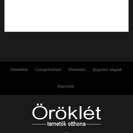
Síremlékek
Gyászjelentések
Hitelesítés
Kegyeleti tárgyak
Kapcsolat