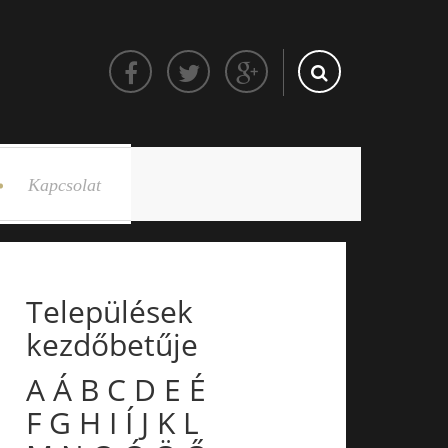
Kapcsolat
Települések
kezdőbetűje
A
Á
B
C
D
E
É
F
G
H
I
Í
J
K
L