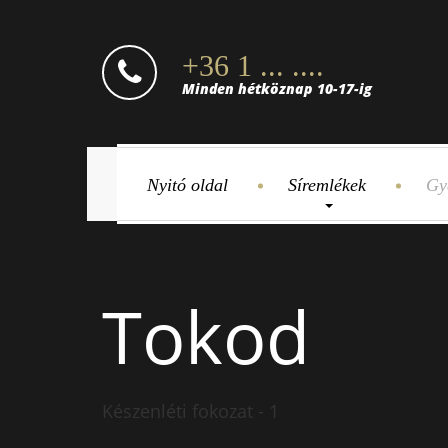
+36 1 ... ....
Minden hétköznap 10-17-ig
Nyitó oldal
Síremlékek
Gy
Tokod
Készenléti fokozat - 1