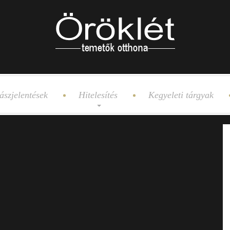
ászjelentések
Hitelesítés
Kegyeleti tárgyak