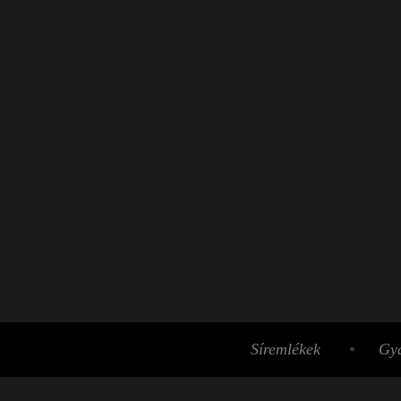
Síremlékek
Gyá