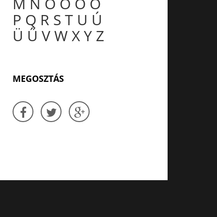
M
N
O
Ó
Ö
Ő
P
Q
R
S
T
U
Ú
Ü
Ű
V
W
X
Y
Z
MEGOSZTÁS