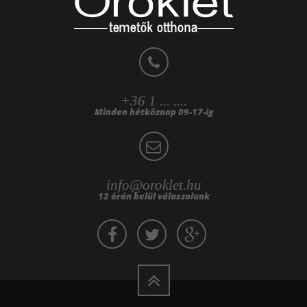
+36 1 ... ....
Minden hétköznap 09-17-ig
info@oroklet.hu
12 órán belül válaszolunk