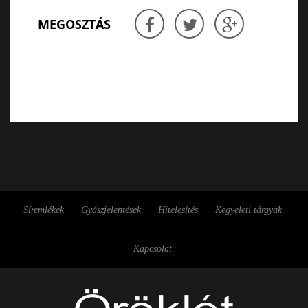
MEGOSZTÁS
Síremlékek
Gyászjelentések
Hitelesítés
Kegyeleti tárgyak
Kapcsolat