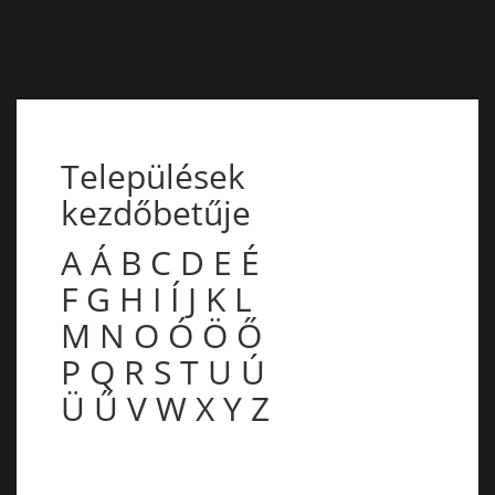
Települések
kezdőbetűje
A
Á
B
C
D
E
É
F
G
H
I
Í
J
K
L
M
N
O
Ó
Ö
Ő
P
Q
R
S
T
U
Ú
Ü
Ű
V
W
X
Y
Z