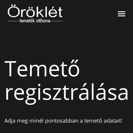
Nyitó oldal
Navi
Síremlékek
Temetők szerint
Gyászjelentések
Név szerint
Hitelesítés
Kegyeleti tárgyak
Temető
Virág
Kapcsolat
Kavics
regisztrálása
Gyertya/Mécses
Adja meg minél pontosabban a temető adatait!